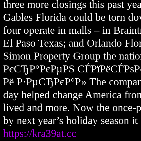
three more closings this past ye
Gables Florida could be torn do
four operate in malls – in Brain
El Paso Texas; and Orlando Flor
Simon Property Group the nation
РєСЂР°РєРµРЅ СЃРїРёСЃРѕ
Рё Р·РµСЂРєР°Р» The company 
day helped change America fro
lived and more. Now the once-pr
by next year’s holiday season i
https://kra39at.cc