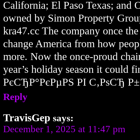
California; El Paso Texas; and O
owned by Simon Property Group t
kra47.cc The company once the
change America from how peopl
more. Now the once-proud chain 
year’s holiday season it could
РєСЂР°РєРµРЅ РІ С‚РѕСЂ 
Reply
TravisGep
says:
December 1, 2025 at 11:47 pm