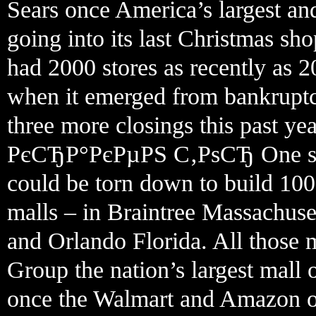
Sears once America’s largest and
going into its last Christmas sh
had 2000 stores as recently as 
when it emerged from bankruptcy
three more closings this past 
РєСЂР°РєРµРЅ С‚РѕСЂ One stan
could be torn down to build 100
malls – in Braintree Massachuse
and Orlando Florida. All those
Group the nation’s largest mal
once the Walmart and Amazon o