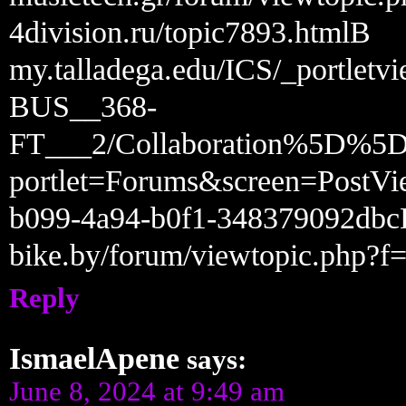
4division.ru/topic7893.htmlВ
my.talladega.edu/ICS/_portle
BUS__368-
FT___2/Collaboration%5
portlet=Forums&screen=PostV
b099-4a94-b0f1-348379092db
bike.by/forum/viewtopic.php
Reply
IsmaelApene
says:
June 8, 2024 at 9:49 am