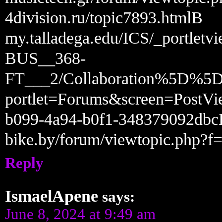
4division.ru/topic7893.htmlВ
my.talladega.edu/ICS/_portle
BUS__368-
FT___2/Collaboration%5
portlet=Forums&screen=PostV
b099-4a94-b0f1-348379092db
bike.by/forum/viewtopic.php
Reply
IsmaelApene
says:
June 8, 2024 at 9:49 am