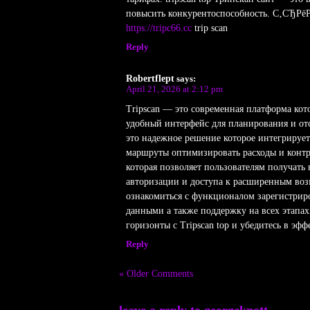
повысить конкурентоспособность. С‚СЂРё
https://tripc66.cc
trip scan
Reply
Robertflept
says:
April 21, 2026 at 2:12 pm
Tripscan — это современная платформа ко
удобный интерфейс для планирования и отс
это надежное решение которое интегрирует
маршруты оптимизировать расходы и контр
которая позволяет пользователям получать
авторизации и доступа к расширенным возм
ознакомиться с функционалом зарегистриров
данными а также поддержку на всех этапах
горизонты с Tripscan top и убедитесь в эф
Reply
« Older Comments
leave a reply to
georgeknott