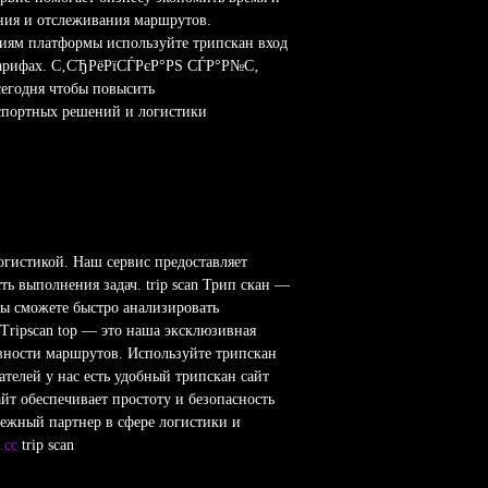
ания и отслеживания маршрутов.
кциям платформы используйте трипскан вход
 тарифах. С‚СЂРёРїСЃРєР°РЅ СЃР°Р№С‚
сегодня чтобы повысить
спортных решений и логистики
огистикой. Наш сервис предоставляет
ь выполнения задач. trip scan Трип скан —
вы сможете быстро анализировать
ripscan top — это наша эксклюзивная
ивности маршрутов. Используйте трипскан
елей у нас есть удобный трипскан сайт
йт обеспечивает простоту и безопасность
ежный партнер в сфере логистики и
.cc
trip scan