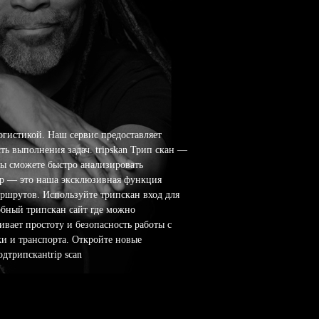
огистикой. Наш сервис предоставляет
ь выполнения задач. tripskan Трип скан —
вы сможете быстро анализировать
top — это наша эксклюзивная функция
аршрутов. Используйте трипскан вход для
обный трипскан сайт где можно
ивает простоту и безопасность работы с
ки и транспорта. Откройте новые
одтрипсканtrip scan