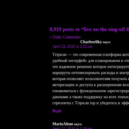
8,919 posts to “live on the sing-off f
« Older Comments
Charlesrilky
says:
April 22, 2026 at 2:22 am
Tripscan — это современная платформа ко
удобный интерфейс для планирования и отс
это надежное решение которое интегрирует
маршруты оптимизировать расходы и контр
которая позволяет пользователям получать
авторизации и доступа к расширенным воз
ознакомиться с функционалом зарегистриров
данными а также поддержку на всех этапах
горизонты с Tripscan top и убедитесь в эф
Reply
MarioAlism
says:
April 22, 2026 at 2:19 am