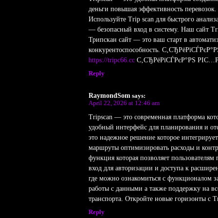
деньги повышая эффективность перевозок. 
Используйте Trip scan для быстрого анали
— безопасный вход в систему. Наш сайт 
Трипскан сайт — это ваш старт в автомати
конкурентоспособность. С‚СЂРёРїСЃРєР°Р
https://tripc66.cc
С‚СЂРёРїСЃРєР°РЅ РІС…Р
Reply
RaymondSom
says:
April 22, 2026 at 12:46 am
Tripscan — это современная платформа ко
удобный интерфейс для планирования и отс
это надежное решение которое интегрирует
маршруты оптимизировать расходы и контр
функция которая позволяет пользователям
вход для авторизации и доступа к расшир
где можно ознакомиться с функционалом зар
работы с данными а также поддержку на в
транспорта. Откройте новые горизонты с T
Reply