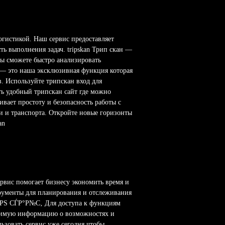
огистикой. Наш сервис предоставляет
ь выполнения задач. tripskan Трип скан —
вы сможете быстро анализировать
p — это наша эксклюзивная функция которая
. Используйте трипскан вход для
ть удобный трипскан сайт где можно
ивает простоту и безопасность работы с
ки и транспорта. Откройте новые горизонты
an
рвис помогает бизнесу экономить время и
рументы для планирования и отслеживания
Р°РЅ СЃР°Р№С‚ Для доступа к функциям
одимую информацию о возможностях и
льзовать сервис уже сегодня чтобы