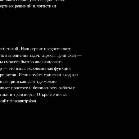
портных решений и логистики
огистикой. Наш сервис предоставляет
ь выполнения задач. tripskan Трип скан —
вы сможете быстро анализировать
top — это наша эксклюзивная функция
аршрутов. Используйте трипскан вход для
бный трипскан сайт где можно
ивает простоту и безопасность работы с
стики и транспорта. Откройте новые
айтtripscantripskan