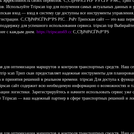
ь эффективность своих перевозок. С‚СЂРёРїСЃРєР°РЅ СЃР°Р№С‚ Трип с
в. Используйте Tripscan top для получения самых актуальных данных и у
ипскан вход — вход в систему где доступны все инструменты управления.
истрации. С‚СЂРёРїСЃРєР°РЅ РІС…РѕРґ Трипскан сайт — это ваш перв
оддержку для успешного использования сервиса. tripscan top Выбирайте 
нее с каждым днем.
https://tripscans69.cc
С‚СЂРёРїСЃРєР°РЅ
ая для оптимизации маршрутов и контроля транспортных средств. Наш се
trip scan Трип скан предоставляет надежные инструменты для планиров
за и принятия решений в реальном времени. tripscan Для доступа к функ
Tripscan сайт содержит всю необходимую информацию о возможностях и
зации логистики. Зарегистрируйтесь и начните использовать сервис уже 
йте Tripscan — ваш надежный партнер в сфере транспортных решений и л
ая для оптимизации маршрутов и контроля транспортных средств. Наш се