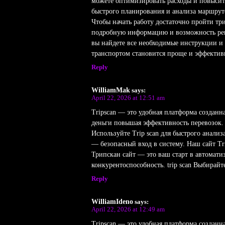
можете оптимизировать расходы и повысит
быстрого планирования и анализа маршруто
Чтобы начать работу достаточно пройти тр
подробную информацию и возможность рег
вы найдете все необходимые инструкции и п
транспортом становится проще и эффектив
Reply
WilliamMak
says:
April 22, 2026 at 12:51 am
Tripscan — это удобная платформа созданн
деньги повышая эффективность перевозок. 
Используйте Trip scan для быстрого анали
— безопасный вход в систему. Наш сайт 
Трипскан сайт — это ваш старт в автомати
конкурентоспособность. trip scan Выбира
Reply
WilliamIdeno
says:
April 22, 2026 at 12:49 am
Tripscan — это удобная платформа созданн