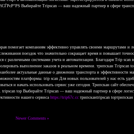
РїСЃРєР°РЅ Выбирайте Tripscan — ваш надежный партнер в сфере транс
торая помогает компаниям эффективно управлять своими маршрутами и л
леживания поездок что значительно сокращает время и повышает точност
ся с различными системами учета и автоматизации. Благодаря Trip scan 
олировать выполнение заказов в реальном времени. трипскан Tripscan 
 наиболее актуальные данные о движении транспорта и эффективности м
ожностям платформы. trip scan Для новых пользователей у нас есть удо
аться и начать использовать сервис уже сегодня. Трипскан сайт обеспеч
. tripscan top Выбирайте Tripscan — ваш надежный партнер в сфере логи
фективности нашего сервиса
https://trip67c.cc
трипсканtripscan topтрипскан с
Newer Comments »