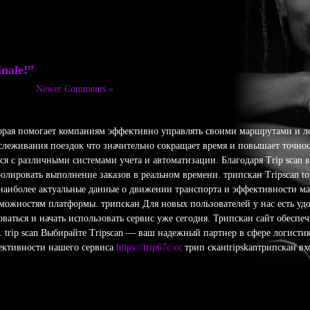
inale!”
Newer Comments »
торая помогает компаниям эффективно управлять своими маршрутами и л
леживания поездок что значительно сокращает время и повышает точност
ся с различными системами учета и автоматизации. Благодаря Trip scan 
олировать выполнение заказов в реальном времени. трипскан Tripscan 
 наиболее актуальные данные о движении транспорта и эффективности м
можностям платформы. трипскан Для новых пользователей у нас есть уд
аться и начать использовать сервис уже сегодня. Трипскан сайт обеспеч
. trip scan Выбирайте Tripscan — ваш надежный партнер в сфере логисти
фективности нашего сервиса
https://trip67c.cc
трип сканtripskanтрипскан вх