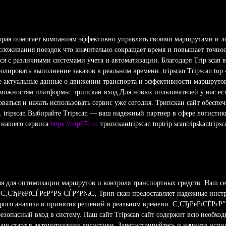
торая помогает компаниям эффективно управлять своими маршрутами и л
леживания поездок что значительно сокращает время и повышает точност
ся с различными системами учета и автоматизации. Благодаря Trip scan 
лировать выполнение заказов в реальном времени. tripscan Tripscan to
е актуальные данные о движении транспорта и эффективности маршрутов
можностям платформы. трипскан вход Для новых пользователей у нас ес
аться и начать использовать сервис уже сегодня. Трипскан сайт обеспеч
. tripscan Выбирайте Tripscan — ваш надежный партнер в сфере логисти
и нашего сервиса
https://trip67c.cc
трипсканtripscan toptrip scantripskantripsc
ая для оптимизации маршрутов и контроля транспортных средств. Наш се
. С‚СЂРёРїСЃРєР°РЅ СЃР°Р№С‚ Трип скан предоставляет надежные инст
строго анализа и принятия решений в реальном времени. С‚СЂРёРїСЃРє
езопасный вход в систему. Наш сайт Tripscan сайт содержит всю необх
 ваш старт в автоматизации логистики. Зарегистрируйтесь и начните испо