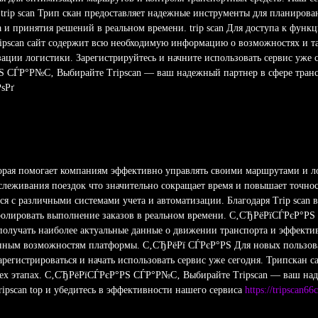
trip scan Трип скан предоставляет надежные инструменты для планиров
за и принятия решений в реальном времени. trip scan Для доступа к фун
Tripscan сайт содержит всю необходимую информацию о возможностях и
зации логистики. Зарегистрируйтесь и начните использовать сервис уже 
Ѕ СЃР°Р№С‚ Выбирайте Tripscan — ваш надежный партнер в сфере тран
ѕРґ
торая помогает компаниям эффективно управлять своими маршрутами и л
леживания поездок что значительно сокращает время и повышает точност
ся с различными системами учета и автоматизации. Благодаря Trip scan 
олировать выполнение заказов в реальном времени. С‚СЂРёРїСЃРєР°РЅ T
 получать наиболее актуальные данные о движении транспорта и эффект
енным возможностям платформы. С‚СЂРёРї СЃРєР°РЅ Для новых пользоват
егистрироваться и начать использовать сервис уже сегодня. Трипскан са
сех этапах. С‚СЂРёРїСЃРєР°РЅ СЃР°Р№С‚ Выбирайте Tripscan — ваш над
ripscan top и убедитесь в эффективности нашего сервиса
https://tripscan66c