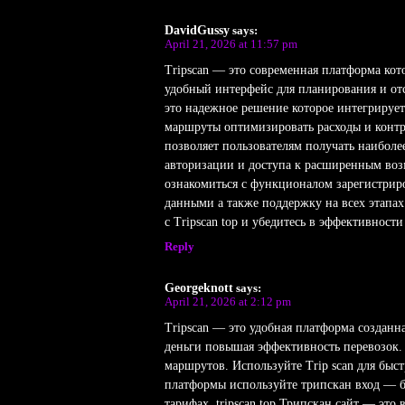
DavidGussy
says:
April 21, 2026 at 11:57 pm
Tripscan — это современная платформа ко
удобный интерфейс для планирования и отс
это надежное решение которое интегрирует
маршруты оптимизировать расходы и контро
позволяет пользователям получать наиболе
авторизации и доступа к расширенным воз
ознакомиться с функционалом зарегистриров
данными а также поддержку на всех этапах
с Tripscan top и убедитесь в эффективност
Reply
Georgeknott
says:
April 21, 2026 at 2:12 pm
Tripscan — это удобная платформа созданн
деньги повышая эффективность перевозок
маршрутов. Используйте Trip scan для бы
платформы используйте трипскан вход — б
тарифах. tripscan top Трипскан сайт — это