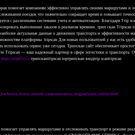
торая помогает компаниям эффективно управлять своими маршрутами и л
леживания поездок что значительно сокращает время и повышает точнос
ется с различными системами учета и автоматизации. Благодаря Trip sc
олировать выполнение заказов в реальном времени. трип скан Tripscan 
 наиболее актуальные данные о движении транспорта и эффективности м
ожностям платформы. tripscan Для новых пользователей у нас есть удоб
ь использовать сервис уже сегодня. Трипскан сайт обеспечивает простот
йте Tripscan — ваш надежный партнер в сфере логистики и транспорта. О
а
https://trip67c.cc
трипсканtripscan topтрипскан входtrip scantripscan
rii_kachestva_kovra_metody_raspoznavaniya_originalynyh_izdeliy.html
 помогает управлять маршрутами и отслеживать транспорт в режиме реаль