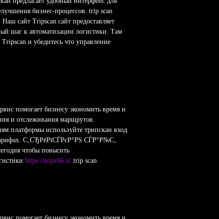
кан предлагает удобный интерфейс для
лучшения бизнес-процессов. trip scan
 Наш сайт Tripscan сайт предоставляет
ый шаг к автоматизации логистики. Там
Tripscan и убедитесь что управление
рвис помогает бизнесу экономить время и
ания и отслеживания маршрутов.
циям платформы используйте трипскан вход
 тарифах. С‚СЂРёРїСЃРєР°РЅ СЃР°Р№С‚
сегодня чтобы повысить
огистики
https://tripc66.cc
trip scan
рвис помогает бизнесу экономить время и