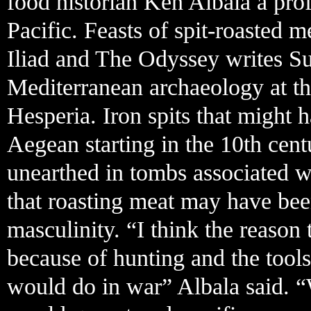
food historian Ken Albala a prof
Pacific. Feasts of spit-roasted 
Iliad and The Odyssey writes Su
Mediterranean archaeology at the
Hesperia. Iron spits that might 
Aegean starting in the 10th cen
unearthed in tombs associated wi
that roasting meat may have bee
masculinity. “I think the reason 
because of hunting and the tool
would do in war” Albala said. 