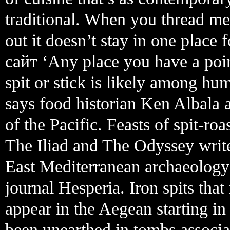
traditional. When you thread meat
out it doesn’t stay in one place 
сайт ‘Any place you have a poin
spit or stick is likely among h
says food historian Ken Albala a
of the Pacific. Feasts of spit-r
The Iliad and The Odyssey write
East Mediterranean archaeology a
journal Hesperia. Iron spits tha
appear in the Aegean starting i
been unearthed in tombs associa