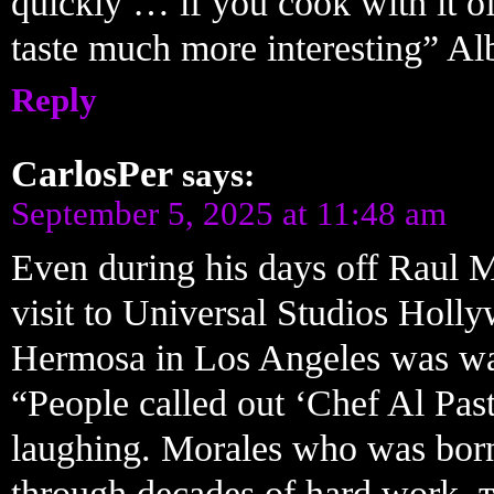
quickly … if you cook with it off 
taste much more interesting” Alb
Reply
CarlosPer
says:
September 5, 2025 at 11:48 am
Even during his days off Raul M
visit to Universal Studios Holl
Hermosa in Los Angeles was wai
“People called out ‘Chef Al Pas
laughing. Morales who was bor
through decades of hard work. т