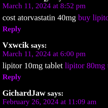
March 11, 2024 at 8:52 pm
cost atorvastatin 40mg
buy lipit
Reply
Vxwcik
says:
March 11, 2024 at 6:00 pm
lipitor 10mg tablet
lipitor 80mg 
Reply
GichardJaw
says:
February 26, 2024 at 11:09 am