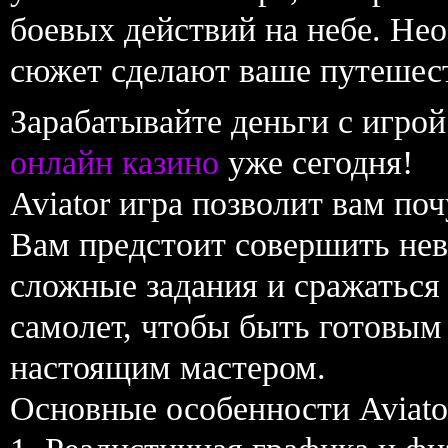
боевых действий на небе. Н
сюжет сделают ваше путешес
Зарабатывайте деньги с игро
онлайн казино
уже сегодня!
Aviator игра позволит вам по
Вам предстоит совершить не
сложные задания и сражаться
самолет, чтобы быть готовым
настоящим мастером.
Основные особенности Aviato