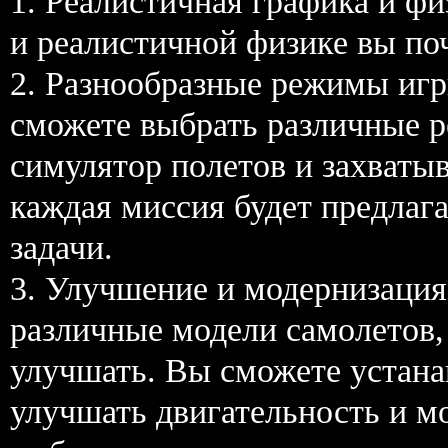
1. Реалистичная графика и фи
и реалистичной физике вы по
2. Разнообразные режимы игры
сможете выбрать различные р
симулятор полетов и захваты
каждая миссия будет предлаг
задачи.
3. Улучшение и модернизация
различные модели самолетов,
улучшать. Вы сможете устана
улучшать двигательность и мо