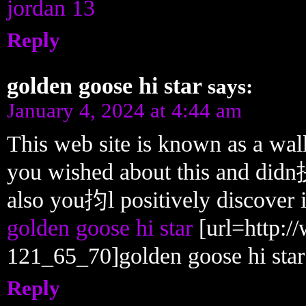
jordan 13
Reply
golden goose hi star
says:
January 4, 2024 at 4:44 am
This web site is known as a wal
you wished about this and did
also you抣l positively discover i
golden goose hi star
[url=http:/
121_65_70]golden goose hi star[
Reply