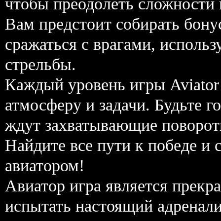
чтобы преодолеть сложности 
Вам предстоит собирать бону
сражаться с врагами, использ
стрельбы.
Каждый уровень игры Aviato
атмосферу и задачи. Будьте г
ждут захватывающие поворот
Найдите все пути к победе и 
авиатором!
Авиатор игра является прекр
испытать настоящий адренали