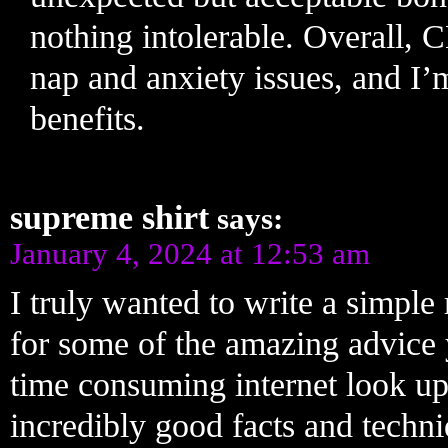
nothing intolerable. Overall,
nap and anxiety issues, and I’m
benefits.
supreme shirt
says:
January 4, 2024 at 12:53 am
I truly wanted to write a simple
for some of the amazing advice 
time consuming internet look up
incredibly good facts and techn