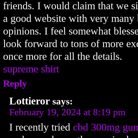
friends. I would claim that we si
a good website with very many br
opinions. I feel somewhat bless
look forward to tons of more e
once more for all the details.
supreme shirt
Reply
Lottieror
says:
February 19, 2024 at 8:19 pm
I recently tried
cbd 300mg gu