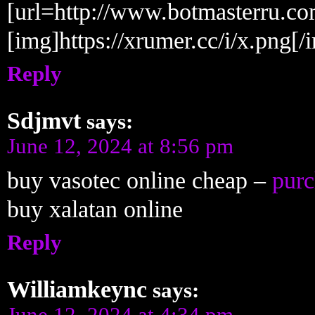
[url=http://www.botmasterru.c
[img]https://xrumer.cc/i/x.png[/i
Reply
Sdjmvt
says:
June 12, 2024 at 8:56 pm
buy vasotec online cheap –
purc
buy xalatan online
Reply
Williamkeync
says:
June 12, 2024 at 4:34 pm