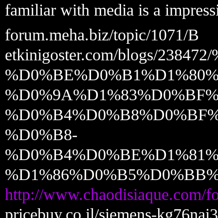
familiar with media is a impressi
forum.meha.biz/topic/1071/В
etkinigoster.com/blog
%D0%BE%D0%B1%D1%80%
%D0%9A%D1%83%D0%BF%
%D0%B4%D0%B8%D0%BF
%D0%B8-
%D0%B4%D0%BE%D1%81%
%D1%86%D0%B5%D0%BB
http://www.chaodisiaque.com/
pricebuy.co.il/siemens-kg76nai