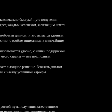
 максимально быстрый путь получения
перед каждым человеком, желающим начать
иобрести диплом, и это является удачным
уратно, с особым вниманием к мельчайшим
низовывается удобно, с нашей поддержкой.
е место страны — все под полным
гает выгодное решение. Заказать диплом –
ли к началу успешной карьеры.
ростой путь получения качественного
и перед всеми, кто стремится начать