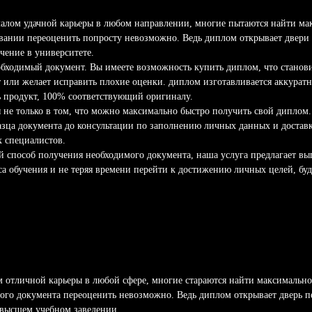
ачалом удачной карьеры в любом направлении, многие пытаются найти ма
овании переоценить попросту невозможно. Ведь диплом открывает двери
чение в университете.
бходимый документ. Вы имеете возможность купить диплом, что станови
т или желает исправить плохие оценки. диплом изготавливается аккура
ь продукт, 100% соответствующий оригиналу.
не только в том, что можно максимально быстро получить свой диплом.
азца документа до консультации по заполнению личных данных и доставк
 специалистов.
ый способ получения необходимого документа, наша услуга предлагает вы
а обучения и не теряя времени перейти к достижению личных целей, буд
м отличной карьеры в любой сфере, многие стараются найти максимально
ого документа переоценить невозможно. Ведь диплом открывает дверь 
 высшем учебном заведении.