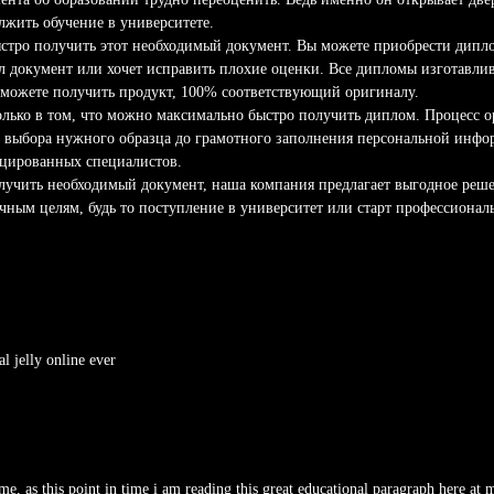
лжить обучение в университете.
стро получить этот необходимый документ. Вы можете приобрести дипло
ял документ или хочет исправить плохие оценки. Все дипломы изготавли
 сможете получить продукт, 100% соответствующий оригиналу.
только в том, что можно максимально быстро получить диплом. Процесс 
 выбора нужного образца до грамотного заполнения персональной инфо
цированных специалистов.
олучить необходимый документ, наша компания предлагает выгодное реше
ичным целям, будь то поступление в университет или старт профессионал
l jelly online ever
me, as this point in time i am reading this great educational paragraph here at