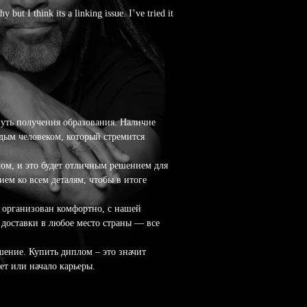
but I think its a linking issue. I’ve tried it
путь получения образования. Наличие
дым человеком, который стремится
ом, и это будет отличным решением для
ем ко всем деталям, чтобы в итоге
с организован комфортно, с нашей
доставки в любое место страны — все
шение. Купить диплом – это значит
ет или начало карьеры.