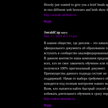
Howdy just wanted to give you a brief heads up 
in two different web browsers and both show t
http://arusak-attestats.ru
Reply
JseraldCap
says:
May 11, 2024 at 3:23 pm
В нашем обществе, где диплом – это начал
официального документа об образовании п
вступить в сообщество квалифицированных
В данном контексте наша компания предла
всех, кто не смог закончить обучение или
получился 100% оригинальный документ.
Преимущества данного подхода состоят не 
поддержкой. Начав от выбора требуемого 
находится под полным контролем наших ма
Всем, кто пытается найти быстрый способ 
избежать длительного обучения и сразу пе
http://saksx-attestats.ru
Reply