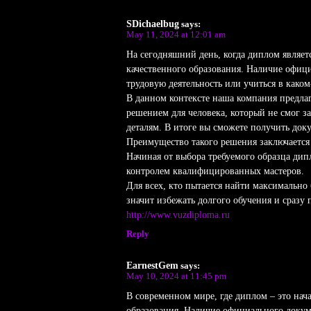
SDichaelbug
says:
May 11, 2024 at 12:01 am
На сегодняшний день, когда диплом являет
качественного образования. Наличие офиц
трудовую деятельность или учиться в како
В данном контексте наша компания предлаг
решением для человека, который не смог 
деталям. В итоге вы сможете получить до
Преимущество такого решения заключается 
Начиная от выбора требуемого образца ди
контролем квалифицированных мастеров.
Для всех, кто пытается найти максимально
значит избежать долгого обучения и сразу
http://www.vuzdiploma.ru
Reply
EarnestGem
says:
May 10, 2024 at 11:45 pm
В современном мире, где диплом – это на
образования. Наличие официального докуме