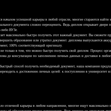
ся началом успешной карьеры в любой отрасли, многие стараются найти
иального документа сложно переоценить. Ведь диплом открывает двери 
м-либо ВУЗе.
ает максимально быстро получить этот важный документ. Вы сможете пр
завершить образование или утратил документ. дипломы выпускаются акк
кумент, 100% соответствующий оригиналу.
не только в том, что можно быстро получить свой диплом. Процесс орга
плома до консультации по заполнению личных данных и доставки в любо
 быстрый способ получить необходимый документ, наша компания предла
 переходить к достижению личных целей: к поступлению в университет и
чало отличной карьеры в любом направлении, многие ищут максимально п
нта об образовании трудно переоценить. Ведь именно он открывает двер