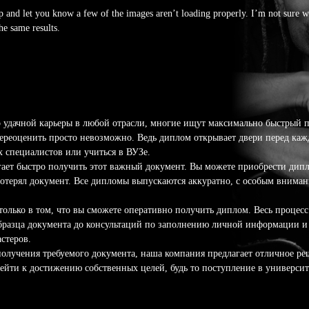
and let you know a few of the images aren’t loading properly. I’m not sure why 
he same results.
о удачной карьеры в любой отрасли, многие ищут максимально быстрый 
ереоценить просто невозможно. Ведь диплом открывает двери перед каж
 специалистов или учиться в ВУЗе.
гает быстро получить этот важный документ. Вы можете приобрести дипл
 потерял документ. Все дипломы выпускаются аккуратно, с особым внимани
только в том, что вы сможете оперативно получить диплом. Весь процес
образца документа до консультаций по заполнению личной информации и 
стеров.
получения требуемого документа, наша компания предлагает отличное ре
рейти к достижению собственных целей, будь то поступление в университ