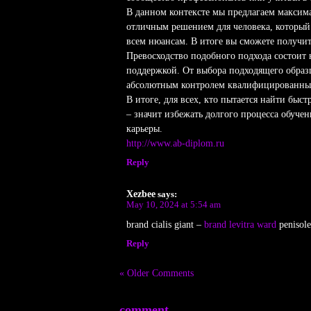
В данном контексте мы предлагаем максима
отличным решением для человека, который 
всем нюансам. В итоге вы сможете получи
Превосходство подобного подхода состоит 
поддержкой. От выбора подходящего образ
абсолютным контролем квалифицированных
В итоге, для всех, кто пытается найти бы
– значит избежать долгого процесса обуче
карьеры.
http://www.ab-diplom.ru
Reply
Xezbee
says:
May 10, 2024 at 5:54 am
brand cialis giant –
brand levitra ward
penisole
Reply
« Older Comments
comment