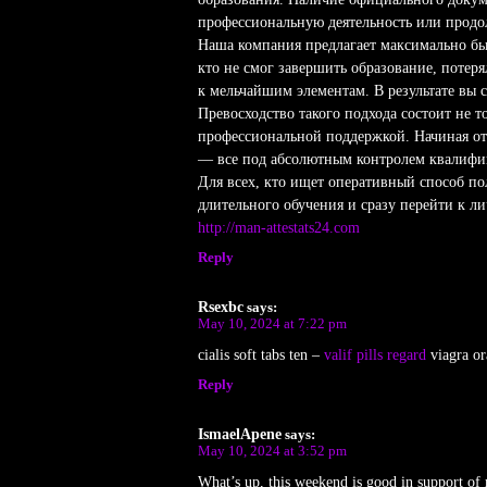
профессиональную деятельность или продо
Наша компания предлагает максимально бы
кто не смог завершить образование, потер
к мельчайшим элементам. В результате вы
Превосходство такого подхода состоит не 
профессиональной поддержкой. Начиная от
— все под абсолютным контролем квалифи
Для всех, кто ищет оперативный способ п
длительного обучения и сразу перейти к л
http://man-attestats24.com
Reply
Rsexbc
says:
May 10, 2024 at 7:22 pm
cialis soft tabs ten –
valif pills regard
viagra ora
Reply
IsmaelApene
says:
May 10, 2024 at 3:52 pm
What’s up, this weekend is good in support of 