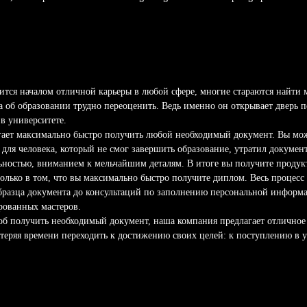
ится началом отличной карьеры в любой сфере, многие стараются найти
 об образовании трудно переоценить. Ведь именно он открывает дверь 
в университете.
гает максимально быстро получить любой необходимый документ. Вы мож
 для человека, который не смог завершить образование, утратил докумен
ьностью, вниманием к мельчайшим деталям. В итоге вы получите продук
олько в том, что вы максимально быстро получите диплом. Весь процесс
образца документа до консультаций по заполнению персональной информ
рованных мастеров.
б получить необходимый документ, наша компания предлагает отличное 
теряя времени переходить к достижению своих целей: к поступлению в у