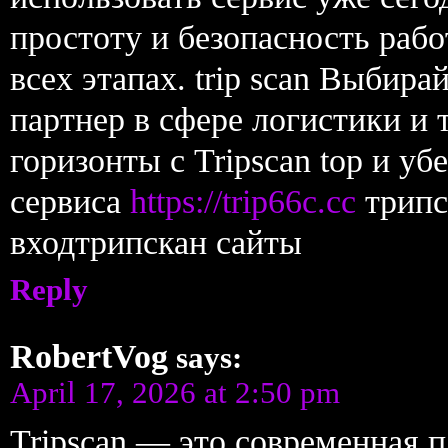
простоту и безопасность раб
всех этапах. trip scan Выбир
партнер в сфере логистики и 
горизонты с Tripscan top и у
сервиса
https://trip66c.cc
трипск
входтрипскан сайты
Reply
RobertVog
says:
April 17, 2026 at 2:50 pm
Tripscan — это современная 