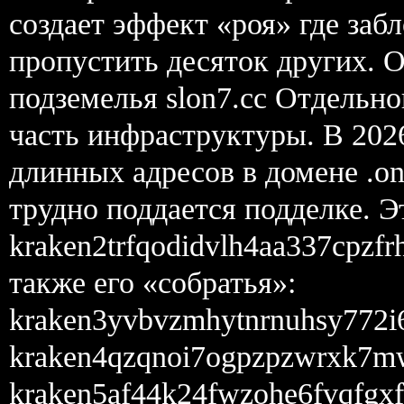
создает эффект «роя» где заб
пропустить десяток других. O
подземелья slon7.cc Отдельно
часть инфраструктуры. В 202
длинных адресов в домене .o
трудно поддается подделке. Э
kraken2trfqodidvlh4aa337cpzfr
также его «собратья»:
kraken3yvbvzmhytnrnuhsy772i
kraken4qzqnoi7ogpzpzwrxk7m
kraken5af44k24fwzohe6fvqfgxf