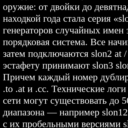
оружие: от двойки до девятна
находкой года стала серия «s
генераторов случайных имен з
порядковая система. Все начина
затем подключаются slon2 at / s
эстафету принимают slon3 slon
Причем каждый номер дублиру
.to .at и .cc. Технические ло
сети могут существовать до 5
диапазона — например slon12.
с их пробельными версиями slon