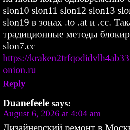
slon10 slon11 slon12 slon13 sl
slon19 в зонах .to .at и .cc. Т
традиционные методы блокир
slon7.cc
https://kraken2trfqodidvlh4ab3
onion.ru
Reply
Duanefeele
says:
August 6, 2026 at 4:04 am
Дизайнерский ремонт в Москв