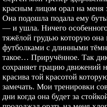
красным лицом орал на меня 
Она подошла подала ему буты
— и ушла. Ничего особенног
тяжёлой грудью которую она
футболками с длинными тёмн
такое… Приручённое. Так дик
сохраняет грацию движений но
красива той красотой которую
замечать. Мои тренировки со
дни когда она будет за стойко
продолжал орать на меня хло