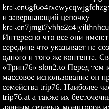
kraken6gf6o4rxewycqwjgfchzg
и завершающий цепочку
kraken7jmgt7yhhe2c4iyilthnhcu
Интересно что все они имеют
середине что указывает на со
одного и того же контента. С
«Трип76» slon2.to Перед тем 
массовое использование он п
семейства trip76. Наиболее ч
trip76.at а также их бесточечн
данным сетевых мониторов и